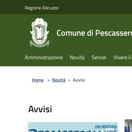
Salta al contenuto principale
Regione Abruzzo
Comune di Pescassero
Amministrazione
Novità
Servizi
Vivere 
Home
>
Novità
>
Avvisi
Avvisi