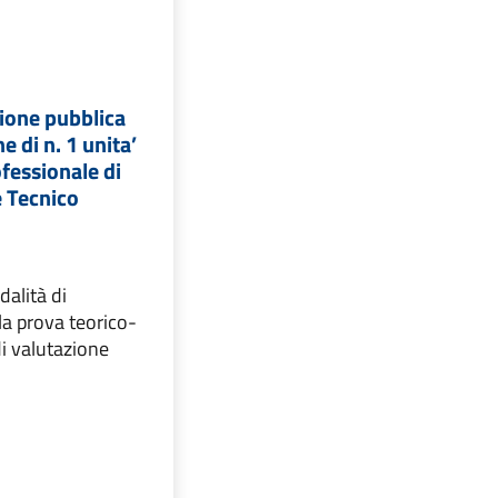
ione pubblica
e di n. 1 unita’
ofessionale di
e Tecnico
alità di
la prova teorico-
 di valutazione