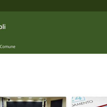
li
il Comune