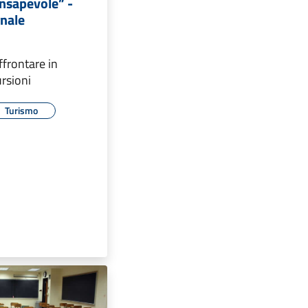
nsapevole” -
rnale
ffrontare in
ursioni
Turismo