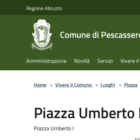
Salta al contenuto principale
Regione Abruzzo
Comune di Pescassero
Amministrazione
Novità
Servizi
Vivere 
Home
>
Vivere il Comune
>
Luoghi
>
Piazza
Piazza Umberto 
Piazza Umberto I