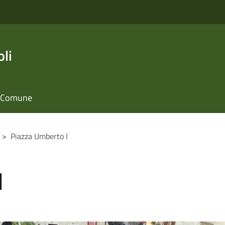
li
il Comune
>
Piazza Umberto I
I