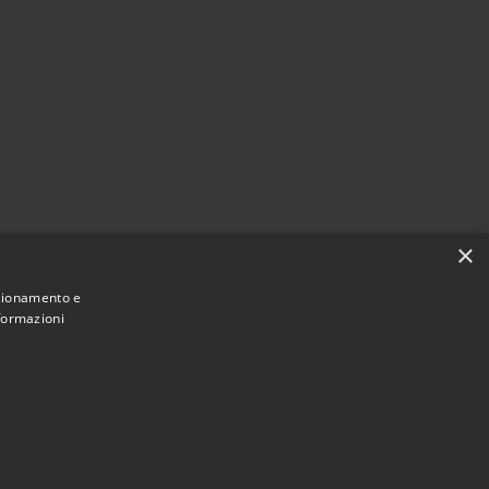
×
nzionamento e
nformazioni
Municipium
Accesso
mune di Pescasseroli • Powered by
•
redazione