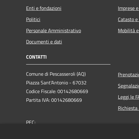
Enti e fondazioni
Imprese 
Politici
Catasto e
Personale Amministrativo
Mobilità e
Documenti e dati
CONTATTI
Comune di Pescasseroli (AQ)
Prenotaz
Piazza Sant'Antonio - 67032
Segnalazi
Codice Fiscale: 00142680669
Leggi le 
Partita IVA: 00142680669
Richiesta
PEC:
posta@pec.comune.pescasseroli.aq.it