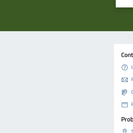
Cont
Prob