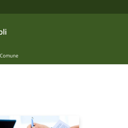
li
il Comune