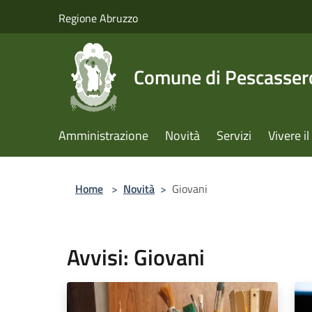
Salta al contenuto principale
Regione Abruzzo
Comune di Pescassero
Amministrazione
Novità
Servizi
Vivere 
Home
>
Novità
>
Giovani
Avvisi: Giovani