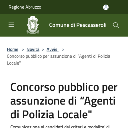
Salta al contenuto principale
Regione Abruzzo
Comune di Pescasseroli
Home
>
Novità
>
Avvisi
>
Concorso pubblico per assunzione di “Agenti di Polizia
Locale"
Concorso pubblico per
assunzione di “Agenti
di Polizia Locale"
Comunicazione ai candidati dei criteri e modalita’ di