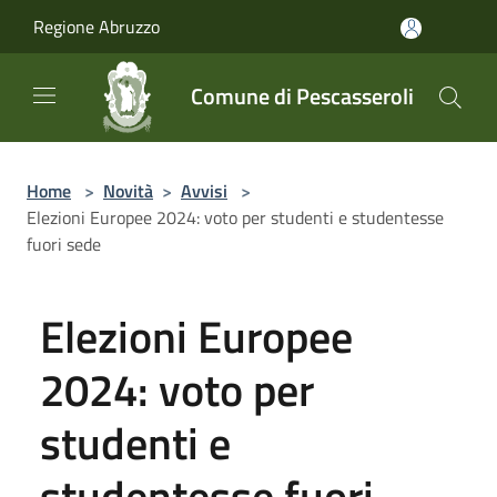
Salta al contenuto principale
Regione Abruzzo
Comune di Pescasseroli
Home
>
Novità
>
Avvisi
>
Elezioni Europee 2024: voto per studenti e studentesse
fuori sede
Elezioni Europee
2024: voto per
studenti e
studentesse fuori